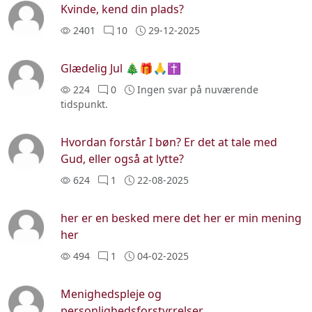
Kvinde, kend din plads?
2401
10
29-12-2025
Glædelig Jul 🎄🎁🙏✝️
224
0
Ingen svar på nuværende
tidspunkt.
Hvordan forstår I bøn? Er det at tale med
Gud, eller også at lytte?
624
1
22-08-2025
her er en besked mere det her er min mening
her
494
1
04-02-2025
Menighedspleje og
personlighedsforstyrrelser