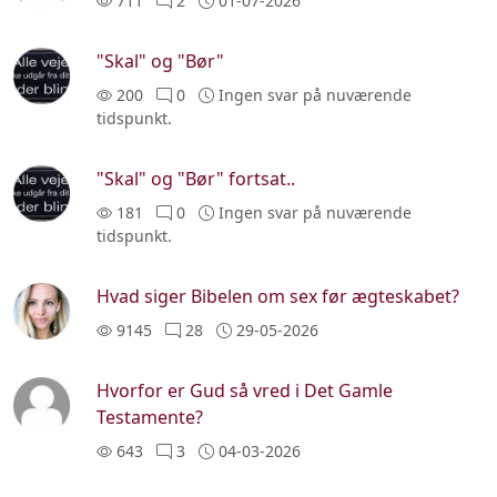
711
2
01-07-2026
"Skal" og "Bør"
200
0
Ingen svar på nuværende
tidspunkt.
"Skal" og "Bør" fortsat..
181
0
Ingen svar på nuværende
tidspunkt.
Hvad siger Bibelen om sex før ægteskabet?
9145
28
29-05-2026
Hvorfor er Gud så vred i Det Gamle
Testamente?
643
3
04-03-2026