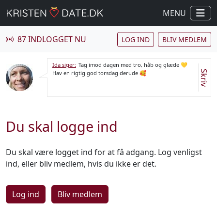
MENU
87 INDLOGGET NU
LOG IND
BLIV MEDLEM
Ida siger:
Tag imod dagen med tro, håb og glæde 💛
Skriv
Hav en rigtig god torsdag derude 🥰
Du skal logge ind
Du skal være logget ind for at få adgang. Log venligst
ind, eller bliv medlem, hvis du ikke er det.
Log ind