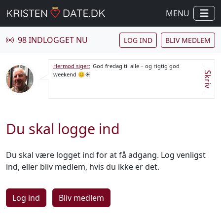
MENU
98 INDLOGGET NU
LOG IND
BLIV MEDLEM
Hermod siger:
God fredag til alle – og rigtig god
Skriv
weekend 😊☀️
Du skal logge ind
Du skal være logget ind for at få adgang. Log venligst
ind, eller bliv medlem, hvis du ikke er det.
Log ind