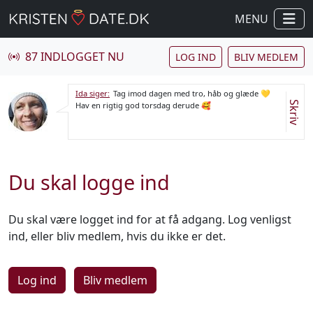
MENU
87 INDLOGGET NU
LOG IND
BLIV MEDLEM
Ida siger:
Tag imod dagen med tro, håb og glæde 💛
Skriv
Hav en rigtig god torsdag derude 🥰
Du skal logge ind
Du skal være logget ind for at få adgang. Log venligst
ind, eller bliv medlem, hvis du ikke er det.
Log ind