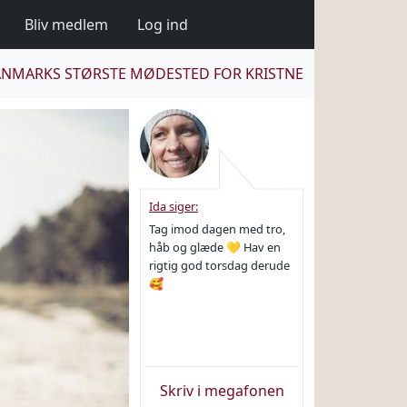
Bliv medlem
Log ind
NMARKS STØRSTE MØDESTED FOR KRISTNE
Ida siger:
Tag imod dagen med tro,
håb og glæde 💛 Hav en
rigtig god torsdag derude
🥰
Skriv i megafonen