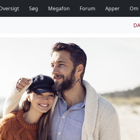
Oversigt
Søg
Megafon
Forum
Apper
Om
DA