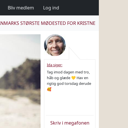
Bliv medlem
Log ind
NMARKS STØRSTE MØDESTED FOR KRISTNE
Ida siger:
Tag imod dagen med tro,
håb og glæde 💛 Hav en
rigtig god torsdag derude
🥰
Skriv i megafonen