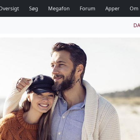
Oversigt
Søg
Megafon
Forum
Apper
Om
DA