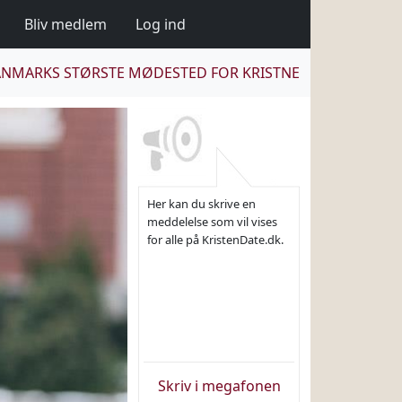
Bliv medlem
Log ind
NMARKS STØRSTE MØDESTED FOR KRISTNE
Her kan du skrive en
meddelelse som vil vises
for alle på KristenDate.dk.
Skriv i megafonen