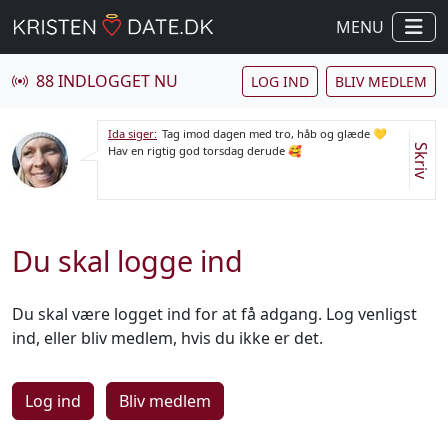
MENU
88 INDLOGGET NU
LOG IND
BLIV MEDLEM
Ida siger:
Tag imod dagen med tro, håb og glæde 💛
Skriv
Hav en rigtig god torsdag derude 🥰
Du skal logge ind
Du skal være logget ind for at få adgang. Log venligst
ind, eller bliv medlem, hvis du ikke er det.
Log ind