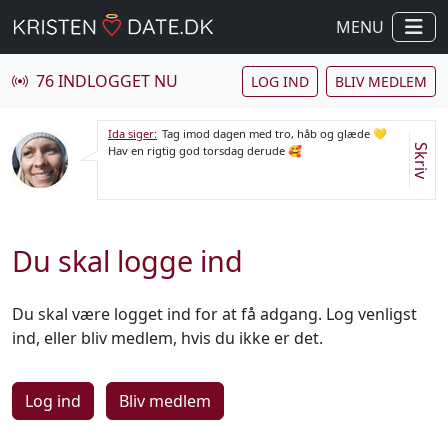
MENU
76 INDLOGGET NU
LOG IND
BLIV MEDLEM
Ida siger:
Tag imod dagen med tro, håb og glæde 💛
Skriv
Hav en rigtig god torsdag derude 🥰
Du skal logge ind
Du skal være logget ind for at få adgang. Log venligst
ind, eller bliv medlem, hvis du ikke er det.
Log ind